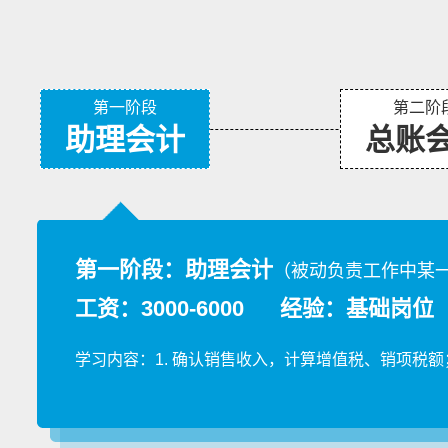
第一阶段
第二阶
助理会计
总账
第一阶段：助理会计
（被动负责工作中某
工资：3000-6000 经验：基础岗位
学习内容：1. 确认销售收入，计算增值税、销项税额；