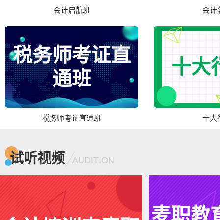
会计启航班
会计
税务师考证直
十大
通班
税务师考证直通班
十大
试听视频
AUDITION
麦职教