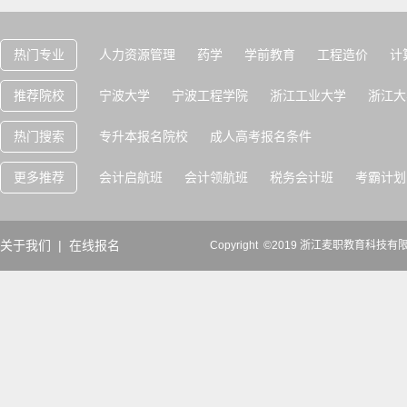
热门专业
人力资源管理
药学
学前教育
工程造价
计
推荐院校
宁波大学
宁波工程学院
浙江工业大学
浙江大
热门搜索
专升本报名院校
成人高考报名条件
更多推荐
会计启航班
会计领航班
税务会计班
考霸计划
关于我们
|
在线报名
Copyright ©2019 浙江麦职教育科技有