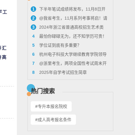
1
下半年笔试成绩将发布，11月8日开
学工
2
@我省考生，11月系列考事将启！请
启教资面试报名！来看具体流程
3
2024年浙江省普通高校招生艺术类
看浙考日历
4
最怕你碌碌无为，还不知学历可贵！
专业考试报考问答
5
学位证到底有多重要？
等汇
6
杭州电子科技大学继续教育学院领导
持高
7
@浙里考生，两项全国性考试周末开
走访麦职校外教学点
8
2025年自学考试招生简章
考！来看注意事项
热门搜索
#专升本报名院校
#成人高考报名条件