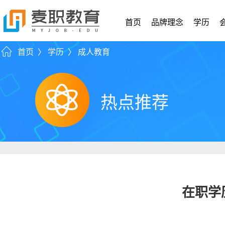
首页
品牌理念
学历
首页 〉
学历 〉
成人教育
热点推荐
在职学